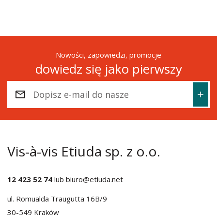
Nowości, zapowiedzi, promocje
dowiedz się jako pierwszy
Vis-à-vis Etiuda sp. z o.o.
12 423 52 74
lub
biuro@etiuda.net
ul. Romualda Traugutta 16B/9
30-549 Kraków