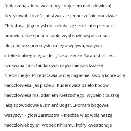
(połączoną z ideą woli mocy i pojęciem nadczłowieka).
Krytykował chrześcijaństwo, ale jednocześnie podziwiał
Chrystusa. Jego myśl doczekała się setek interpretacji i
omówień. Nie sposób sobie wyobrazić współczesną
filozofię bez przemyślenia jego wpływu, wpływu
intelektualnego jego idei. „Tako rzecze Zaratustra” jest
uznawana za sztandarową, najważniejszą książkę
Nietzschego. Przedstawia w niej najpełniej swoją koncepcję
nadczłowieka. Jak pisze Z. Kuderowicz dzieło hodowli
nadczłowieka ma, zdaniem Nietzschego, wypełnić pustkę
jaką spowodowała „śmierć Boga”. „Pomarli bogowie
wszyscy” - głosi Zaratustra – niechże więc wolą naszą
nadczłowiek żyje”. Wobec nihilizmu, który kwestionuje