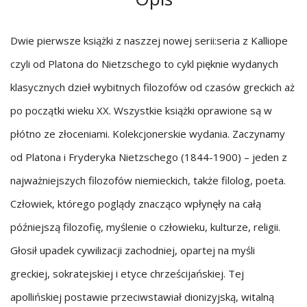
Dwie pierwsze książki z naszzej nowej serii:seria z Kalliope
czyli od Platona do Nietzschego to cykl pięknie wydanych
klasycznych dzieł wybitnych filozofów od czasów greckich aż
po początki wieku XX. Wszystkie książki oprawione są w
płótno ze złoceniami. Kolekcjonerskie wydania. Zaczynamy
od Platona i Fryderyka Nietzschego (1844-1900) – jeden z
najważniejszych filozofów niemieckich, także filolog, poeta.
Człowiek, którego poglądy znacząco wpłynęły na całą
późniejszą filozofię, myślenie o człowieku, kulturze, religii.
Głosił upadek cywilizacji zachodniej, opartej na myśli
greckiej, sokratejskiej i etyce chrześcijańskiej. Tej
apollińskiej postawie przeciwstawiał dionizyjską, witalną