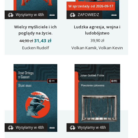
W sprzedaży od 2026-09-17
Wysyłamy w 48h
ZAPOWIEDZ
Wielcy myśliciele i ich
Ludzka agresja, wojna i
poglądy na życie.
ludobójstwo
Zagadnienia życia
31,43 zł
39,90 zł
44,90 zł
ludkości w rozwoju
Eucken Rudolf
Volkan Kamik, Volkan Kevin
dziejowym od Platona do
naszych czasów
Wysyłamy w 48h
Wysyłamy w 48h