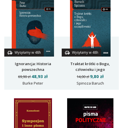
Wysyłamy w 48h
Wysyłamy w 48h
Ignorancja: Historia
Traktat krótki o Bogu,
powszechna
człowieku i jego
szczęśliwości
48,93 zł
9,80 zł
69,90 zł
14,00 zł
Burke Peter
Spinoza Baruch