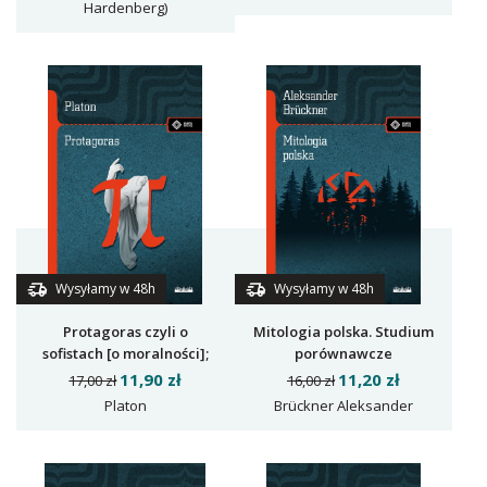
światu?
Hardenberg)
Wysyłamy w 48h
Wysyłamy w 48h
Protagoras czyli o
Mitologia polska. Studium
sofistach [o moralności];
porównawcze
dialog dowodzący
11,90 zł
11,20 zł
17,00 zł
16,00 zł
Platon
Brückner Aleksander