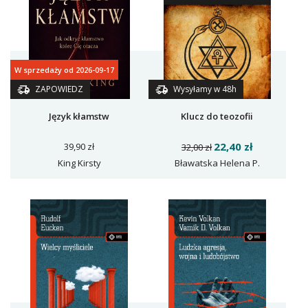
W sprzedaży od 2026-09-17
ZAPOWIEDZ
Wysyłamy w 48h
Język kłamstw
Klucz do teozofii
22,40 zł
39,90 zł
32,00 zł
King Kirsty
Bławatska Helena P.