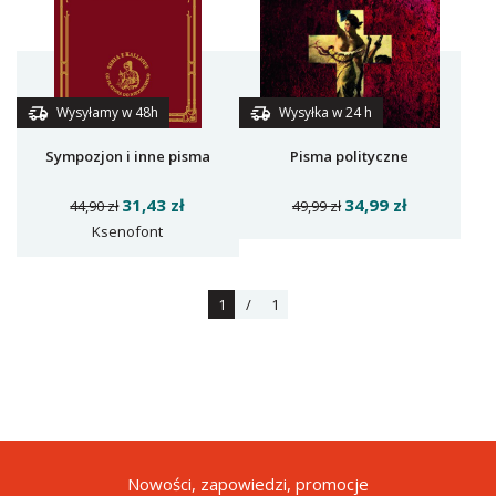
Wysyłamy w 48h
Wysyłka w 24 h
Sympozjon i inne pisma
Pisma polityczne
31,43 zł
34,99 zł
44,90 zł
49,99 zł
Ksenofont
1
/
1
Nowości, zapowiedzi, promocje