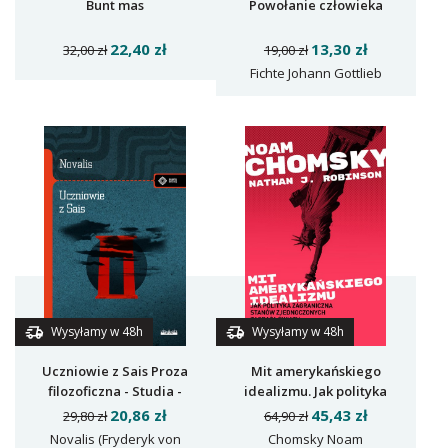
Powołanie człowieka
Bunt mas
13,30 zł
22,40 zł
19,00 zł
32,00 zł
Fichte Johann Gottlieb
Wysyłamy w 48h
Wysyłamy w 48h
Uczniowie z Sais Proza
Mit amerykańskiego
filozoficzna - Studia -
idealizmu. Jak polityka
Fragmenty
zagraniczna Stanów
20,86 zł
45,43 zł
29,80 zł
64,90 zł
Zjednoczonych zagraża
Novalis (Fryderyk von
Chomsky Noam