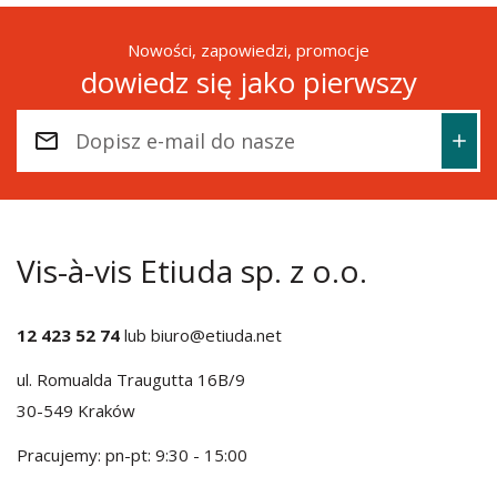
Nowości, zapowiedzi, promocje
dowiedz się jako pierwszy
Vis-à-vis Etiuda sp. z o.o.
12 423 52 74
lub
biuro@etiuda.net
ul. Romualda Traugutta 16B/9
30-549 Kraków
Pracujemy: pn-pt: 9:30 - 15:00