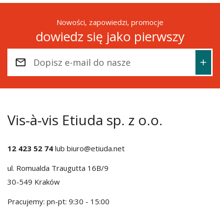
Nowości, zapowiedzi, promocje
dowiedz się jako pierwszy
Vis-à-vis Etiuda sp. z o.o.
12 423 52 74
lub
biuro@etiuda.net
ul. Romualda Traugutta 16B/9
30-549 Kraków
Pracujemy: pn-pt: 9:30 - 15:00