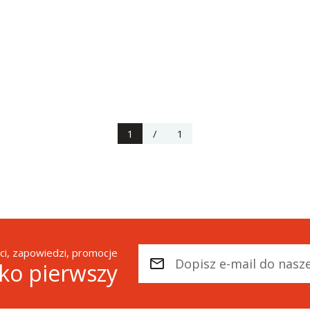
1
/
1
i, zapowiedzi, promocje
ako pierwszy