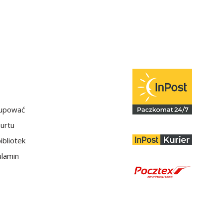
kupować
hurtu
ibliotek
lamin