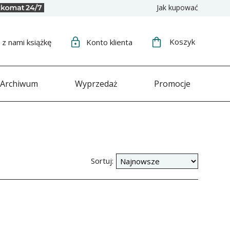
Jak kupować
Koszyk
j
z nami książkę
Konto
klienta
Archiwum
Wyprzedaż
Promocje
Sortuj: