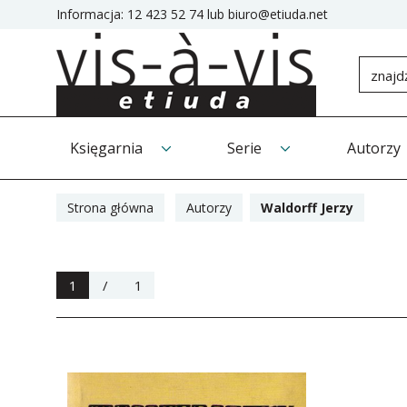
Informacja:
12 423 52 74
lub
biuro@etiuda.net
Księgarnia
Serie
Autorzy
Strona główna
Autorzy
Waldorff Jerzy
1
/
1