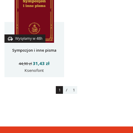
Wysyłamy w 48h
Sympozjon i inne pisma
31,43 zł
44,90 zł
Ksenofont
1
/
1