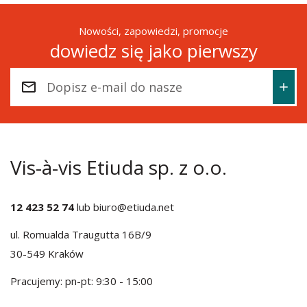
Nowości, zapowiedzi, promocje
dowiedz się jako pierwszy
Vis-à-vis Etiuda sp. z o.o.
12 423 52 74
lub
biuro@etiuda.net
ul. Romualda Traugutta 16B/9
30-549 Kraków
Pracujemy: pn-pt: 9:30 - 15:00