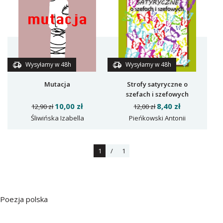
Wysyłamy w 48h
Wysyłamy w 48h
Mutacja
Strofy satyryczne o
szefach i szefowych
10,00 zł
8,40 zł
12,90 zł
12,00 zł
Śliwińska Izabella
Pieńkowski Antonii
1
/
1
Poezja polska