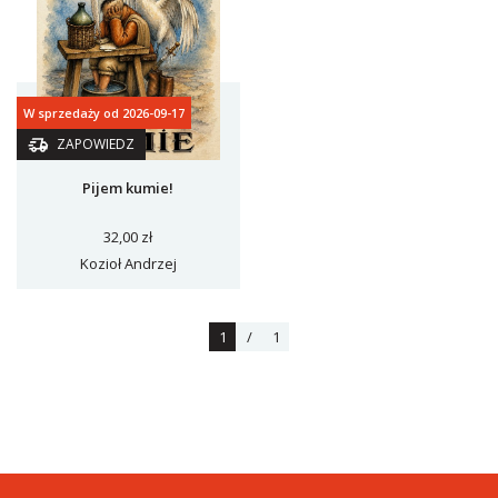
W sprzedaży od 2026-09-17
ZAPOWIEDZ
Pijem kumie!
32,00 zł
Kozioł Andrzej
1
/
1