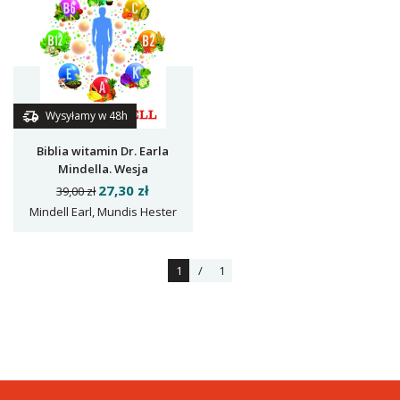
Wysyłamy w 48h
Biblia witamin Dr. Earla
Mindella. Wesja
zaktualizoana i
27,30 zł
39,00 zł
rozszerzona
Mindell Earl, Mundis Hester
1
/
1