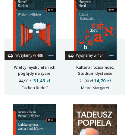
Wysyłamy w 48h
Wysyłamy w 48h
Wielcy myśliciele i ich
Kultura i tożsamość.
poglądy na życie.
Studium dystansu
Zagadnienia życia
międzypokoleniowego
31,43 zł
14,70 zł
44,90 zł
21,00 zł
ludkości w rozwoju
Eucken Rudolf
Mead Margaret
dziejowym od Platona do
naszych czasów