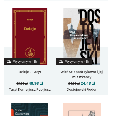
Wysyłamy w 48h
Wysyłamy w 48h
Dzieje - Tacyt
Wieś Stiepańczykowo i jej
mieszkańcy
48,93 zł
24,43 zł
69,90 zł
34,90 zł
Tacyt Korneljiusz Publjiusz
Dostojewski Fiodor