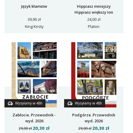
Język kłamstw
Hippiasz mniejszy
Hippiasz większy Ion
39,90 zł
24,00 zł
King Kirsty
Platon
Wysyłamy w 48h
Wysyłamy w 48h
Zabłocie. Przewodnik -
Podgórze. Przewodnik
wyd. 2026
wyd. 2026
20,30 zł
20,30 zł
29,00 zł
29,00 zł