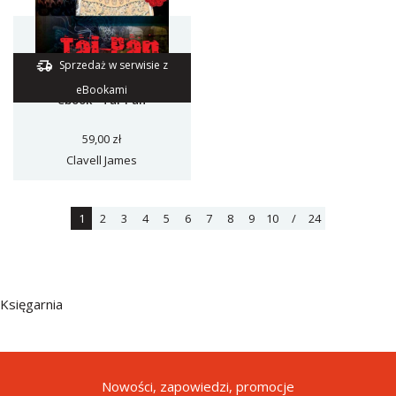
Sprzedaż w serwisie z
eBookami
ebook - Tai-Pan
59,00 zł
Clavell James
1
2
3
4
5
6
7
8
9
10
/
24
Księgarnia
Nowości, zapowiedzi, promocje