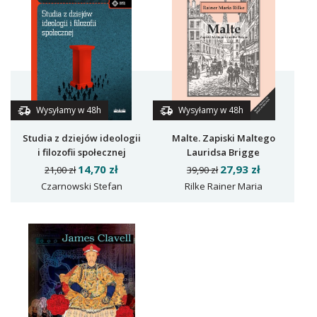
Wysyłamy w 48h
Wysyłamy w 48h
Studia z dziejów ideologii
Malte. Zapiski Maltego
i filozofii społecznej
Lauridsa Brigge
14,70 zł
27,93 zł
21,00 zł
39,90 zł
Czarnowski Stefan
Rilke Rainer Maria