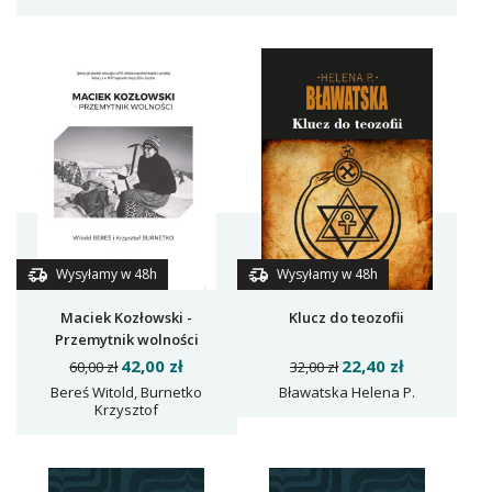
Wysyłamy w 48h
Wysyłamy w 48h
Maciek Kozłowski -
Klucz do teozofii
Przemytnik wolności
42,00 zł
22,40 zł
60,00 zł
32,00 zł
Bereś Witold, Burnetko
Bławatska Helena P.
Krzysztof