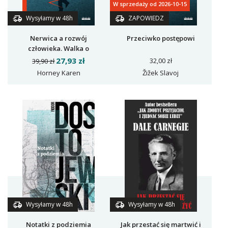
W sprzedaży od 2026-10-15
Wysyłamy w 48h
ZAPOWIEDZ
Nerwica a rozwój
Przeciwko postępowi
człowieka. Walka o
samorealizację
27,93 zł
32,00 zł
39,90 zł
Horney Karen
Žižek Slavoj
Wysyłamy w 48h
Wysyłamy w 48h
Jak przestać się martwić i
Notatki z podziemia