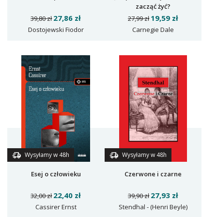
zacząć żyć?
19,59 zł
27,86 zł
27,99 zł
39,80 zł
Carnegie Dale
Dostojewski Fiodor
Wysyłamy w 48h
Wysyłamy w 48h
Czerwone i czarne
Esej o człowieku
27,93 zł
22,40 zł
39,90 zł
32,00 zł
Stendhal - (Henri Beyle)
Cassirer Ernst