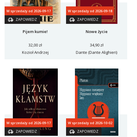
W sprzedaży od 2026-09-17
W sprzedaży od 2026-09-18
ZAPOWIEDZ
ZAPOWIEDZ
Pijem kumie!
Nowe życie
32,00 zł
34,90 zł
Kozioł Andrzej
Dante (Dante Alighieri)
W sprzedaży od 2026-09-17
W sprzedaży od 2026-10-02
ZAPOWIEDZ
ZAPOWIEDZ