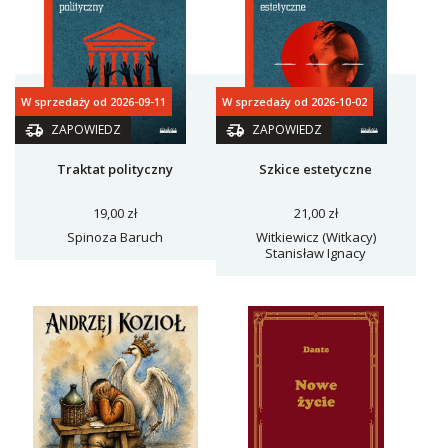
W sprzedaży od 2026-09-11
W sprzedaży od 2026-10-02
ZAPOWIEDZ
ZAPOWIEDZ
Traktat polityczny
Szkice estetyczne
19,00 zł
21,00 zł
Spinoza Baruch
Witkiewicz (Witkacy)
Stanisław Ignacy