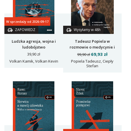
W sprzedaży od 2026-09-17
ZAPOWIEDZ
Wysyłamy w 48h
Ludzka agresja, wojna i
Tadeusz Popiela w
ludobójstwo
rozmowie o medycynie i
życiu ze Stefanem Ciepłym
69,93 zł
39,90 zł
99,90 zł
Volkan Kamik, Volkan Kevin
Popiela Tadeusz, Ciepły
Stefan