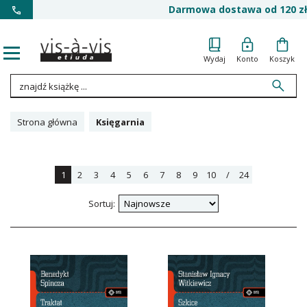
Darmowa dostawa od 120 zł
Wydaj
Konto
Koszyk
Strona główna
Księgarnia
1
2
3
4
5
6
7
8
9
10
/
24
Sortuj: