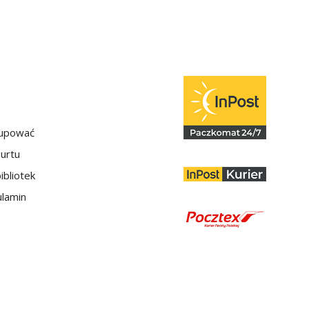
kupować
hurtu
ibliotek
lamin