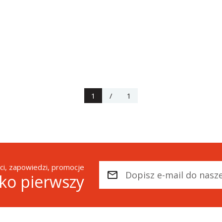
1
/
1
i, zapowiedzi, promocje
ako pierwszy