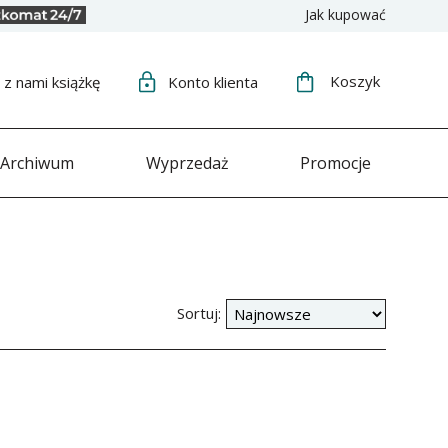
Jak kupować
Koszyk
j
z nami książkę
Konto
klienta
Archiwum
Wyprzedaż
Promocje
Sortuj: