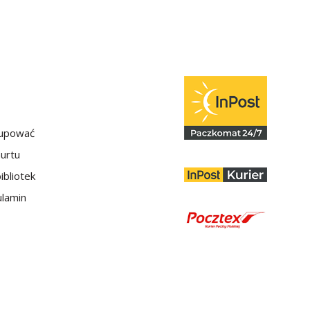
kupować
hurtu
ibliotek
lamin