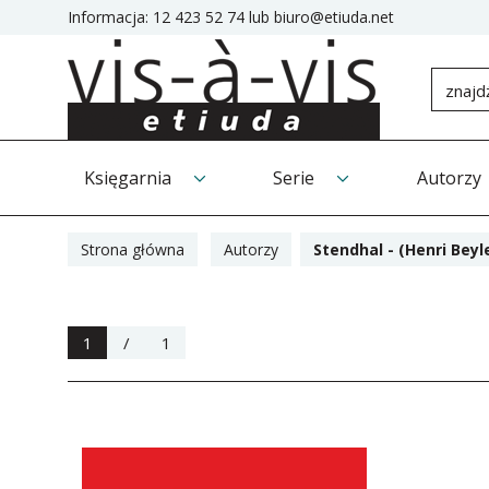
Informacja:
12 423 52 74
lub
biuro@etiuda.net
Księgarnia
Serie
Autorzy
Strona główna
Autorzy
Stendhal - (Henri Beyl
1
/
1