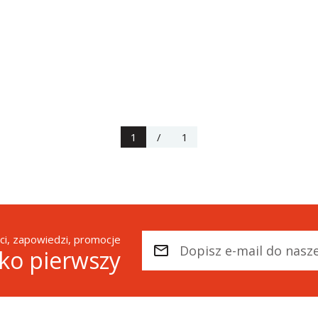
1
/
1
i, zapowiedzi, promocje
ako pierwszy