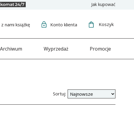
Jak kupować
Koszyk
j
z nami książkę
Konto
klienta
Archiwum
Wyprzedaż
Promocje
Sortuj: