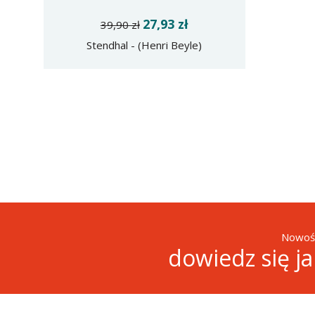
27,93 zł
39,90 zł
Stendhal - (Henri Beyle)
Nowośc
dowiedz się j