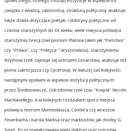
społecznego, różnego rodzaju instytucje w aspekcie ich
związku z władzą, zależnością, strukturą polityczną. Analizuje
także dzieła dotyczące polityki i doktryny polityczne od
czasów starożytnych do XX wieku, wiele miejsca poświęca
starożytnej Grecji (zwł pismom Platona takim jak "Państwo"
czy "Prawa", czy "Polityce " Arystotelesa), starożytnemu
Rzymowi (zwł. zajmuje się ustrojem Cesarstwa, analizuje też
pisma Lukrecjusza czy Cycerona). W dalszej zaś kolejności
następnymi epokami w aspekcie instytucji politycznych:
przez Średniowiecze, Odrodzenie (zwł czas "Księcia" Niccolo
Machiavellego. A w kolejnych rozdzialach sporo miejsca
poświęca teoriom Monteskiusza, Comte'a czy wreszcie
Feuerbacha i Karola Marksa oraz marksistów jak choćby G.
Sorel.. Po przeanalizowania wielu doktryn oraz ustrojów