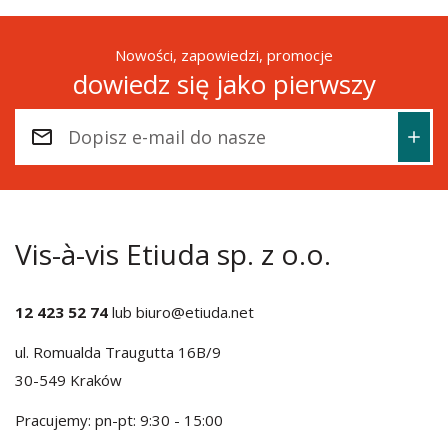
Nowości, zapowiedzi, promocje
dowiedz się jako pierwszy
Vis-à-vis Etiuda sp. z o.o.
12 423 52 74
lub
biuro@etiuda.net
ul. Romualda Traugutta 16B/9
30-549 Kraków
Pracujemy: pn-pt: 9:30 - 15:00