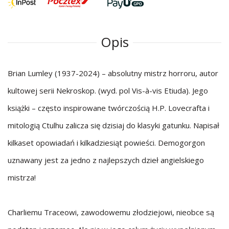
Opis
Brian Lumley (1937-2024) – absolutny mistrz horroru, autor
kultowej serii Nekroskop. (wyd. pol Vis-à-vis Etiuda). Jego
książki – często inspirowane twórczością H.P. Lovecrafta i
mitologią Ctulhu zalicza się dzisiaj do klasyki gatunku. Napisał
kilkaset opowiadań i kilkadziesiąt powieści. Demogorgon
uznawany jest za jedno z najlepszych dzieł angielskiego
mistrza!
Charliemu Traceowi, zawodowemu złodziejowi, nieobce są