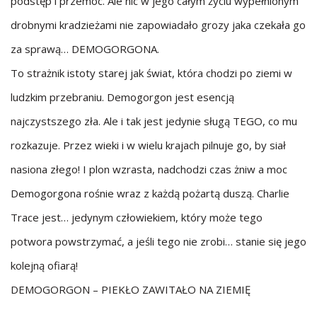
podstęp i przemoc. Ale nic w jego całym życiu wypełnionym
drobnymi kradzieżami nie zapowiadało grozy jaka czekała go
za sprawą… DEMOGORGONA.
To strażnik istoty starej jak świat, która chodzi po ziemi w
ludzkim przebraniu. Demogorgon jest esencją
najczystszego zła. Ale i tak jest jedynie sługą TEGO, co mu
rozkazuje. Przez wieki i w wielu krajach pilnuje go, by siał
nasiona złego! I plon wzrasta, nadchodzi czas żniw a moc
Demogorgona rośnie wraz z każdą pożartą duszą. Charlie
Trace jest… jedynym człowiekiem, który może tego
potwora powstrzymać, a jeśli tego nie zrobi… stanie się jego
kolejną ofiarą!
DEMOGORGON – PIEKŁO ZAWITAŁO NA ZIEMIĘ