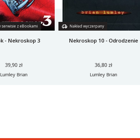
 serwisie z eBookami
Nakład wyczerpany
k - Nekroskop 3
Nekroskop 10 - Odrodzenie
39,90 zł
36,80 zł
Lumley Brian
Lumley Brian