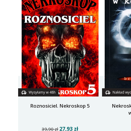
Wysyłamy w 48h
Nakład wy
Roznosiciel. Nekroskop 5
Nekros
27,93 zł
39,90 zł