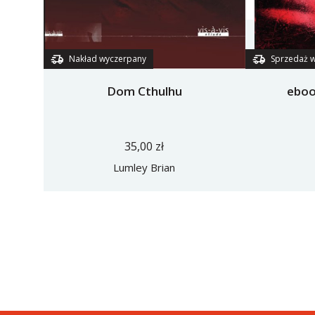
Nakład wyczerpany
Sprzedaż w
Dom Cthulhu
eboo
35,00 zł
Lumley Brian