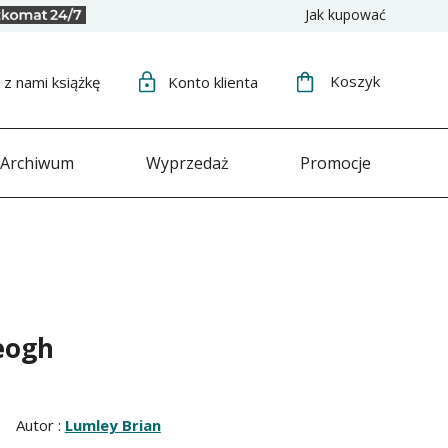
Jak kupować
Koszyk
j
z nami książkę
Konto
klienta
Archiwum
Wyprzedaż
Promocje
eogh
Autor :
Lumley Brian