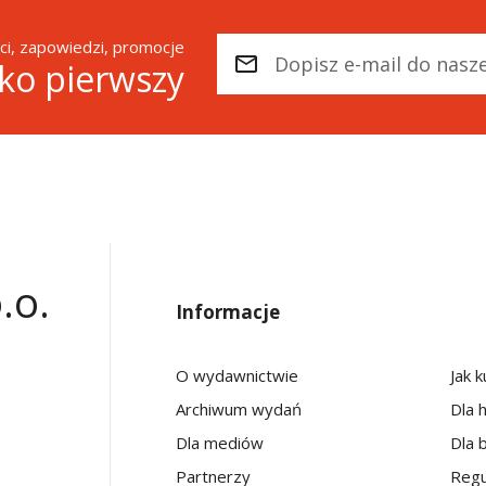
i, zapowiedzi, promocje
ako pierwszy
.o.
Informacje
O wydawnictwie
Jak 
Archiwum wydań
Dla 
Dla mediów
Dla b
Partnerzy
Regu