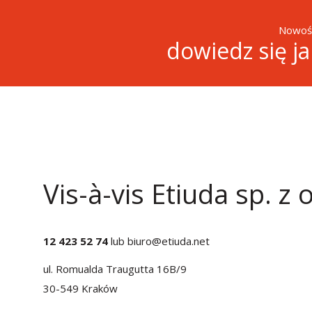
Nowośc
dowiedz się j
Vis-à-vis Etiuda sp. z o
12 423 52 74
lub
biuro@etiuda.net
ul. Romualda Traugutta 16B/9
30-549 Kraków