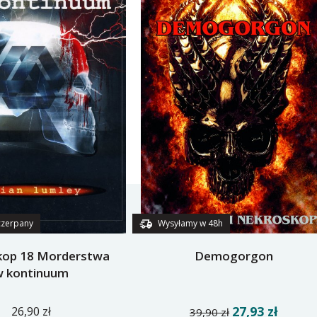
czerpany
Wysyłamy w 48h
kop 18 Morderstwa
Demogorgon
w kontinuum
27,93 zł
26,90 zł
39,90 zł