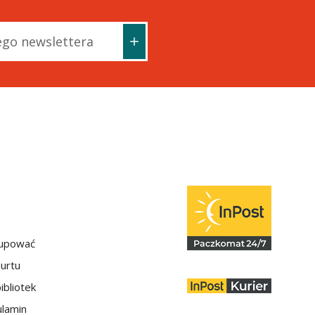
kupować
hurtu
ibliotek
lamin