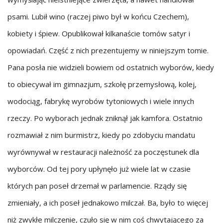
psami. Lubił wino (raczej piwo był w końcu Czechem),
kobiety i śpiew. Opublikował kilkanaście tomów satyr i
opowiadań. Część z nich prezentujemy w niniejszym tomie.
Pana posła nie widzieli bowiem od ostatnich wyborów, kiedy
to obiecywał im gimnazjum, szkołę przemysłową, kolej,
wodociąg, fabrykę wyrobów tytoniowych i wiele innych
rzeczy. Po wyborach jednak zniknął jak kamfora. Ostatnio
rozmawiał z nim burmistrz, kiedy po zdobyciu mandatu
wyrównywał w restauracji należność za poczęstunek dla
wyborców. Od tej pory upłynęło już wiele lat w czasie
których pan poseł drzemał w parlamencie. Rządy się
zmieniały, a ich poseł jednakowo milczał. Ba, było to więcej
niż zwykłe milczenie, czuło się w nim coś chwytającego za