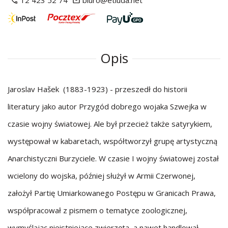
12 423 52 74
biuro@etiuda.net
Opis
Jaroslav Hašek (1883-1923) - przeszedł do historii
literatury jako autor Przygód dobrego wojaka Szwejka w
czasie wojny światowej. Ale był przecież także satyrykiem,
występował w kabaretach, współtworzył grupę artystyczną
Anarchistyczni Burzyciele. W czasie I wojny światowej został
wcielony do wojska, później służył w Armii Czerwonej,
założył Partię Umiarkowanego Postępu w Granicach Prawa,
współpracował z pismem o tematyce zoologicznej,
wymyślając nieistniejące zwierzęta, a nawet handlował