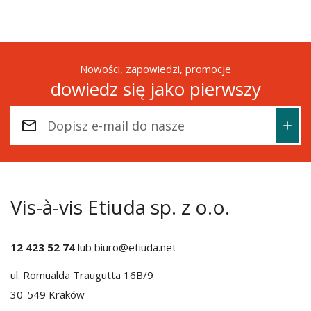
Nowości, zapowiedzi, promocje
dowiedz się jako pierwszy
Vis-à-vis Etiuda sp. z o.o.
12 423 52 74
lub
biuro@etiuda.net
ul. Romualda Traugutta 16B/9
30-549 Kraków