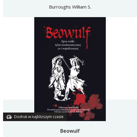
Burroughs William S.
Dodruk w najbliższym czasie
Beowulf