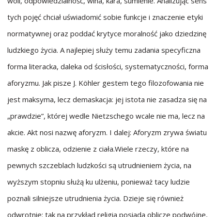
woli, odpowiedzialność, wina, kara, sumienie. Analizując sens
tych pojęć chciał uświadomić sobie funkcje i znaczenie etyki
normatywnej oraz poddać krytyce moralność jako dziedzinę
ludzkiego życia. A najlepiej służy temu zadania specyficzna
forma literacka, daleka od ścisłości, systematyczności, forma
aforyzmu. Jak pisze J. Köhler gestem tego filozofowania nie
jest maksyma, lecz demaskacja: jej istota nie zasadza się na
„prawdzie”, której wedle Nietzschego wcale nie ma, lecz na
akcie. Akt nosi nazwę aforyzm. I dalej: Aforyzm zrywa światu
maskę z oblicza, odzienie z ciała.Wiele rzeczy, które na
pewnych szczeblach ludzkości są utrudnieniem życia, na
wyższym stopniu służą ku ulżeniu, ponieważ tacy ludzie
poznali silniejsze utrudnienia życia. Dzieje się również
odwrotnie: tak na przykład religia posiada oblicze podwójne,