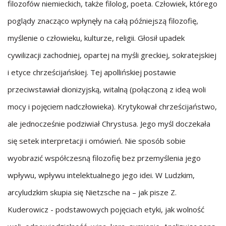
filozofów niemieckich, także filolog, poeta. Człowiek, którego
poglądy znacząco wpłynęły na całą późniejszą filozofię,
myślenie o człowieku, kulturze, religii. Głosił upadek
cywilizacji zachodniej, opartej na myśli greckiej, sokratejskiej
i etyce chrześcijańskiej. Tej apollińskiej postawie
przeciwstawiał dionizyjską, witalną (połączoną z ideą woli
mocy i pojęciem nadczłowieka). Krytykował chrześcijaństwo,
ale jednocześnie podziwiał Chrystusa. Jego myśl doczekała
się setek interpretacji i omówień. Nie sposób sobie
wyobrazić współczesną filozofię bez przemyślenia jego
wpływu, wpływu intelektualnego jego idei. W Ludzkim,
arcyludzkim skupia się Nietzsche na – jak pisze Z.
Kuderowicz - podstawowych pojęciach etyki, jak wolność