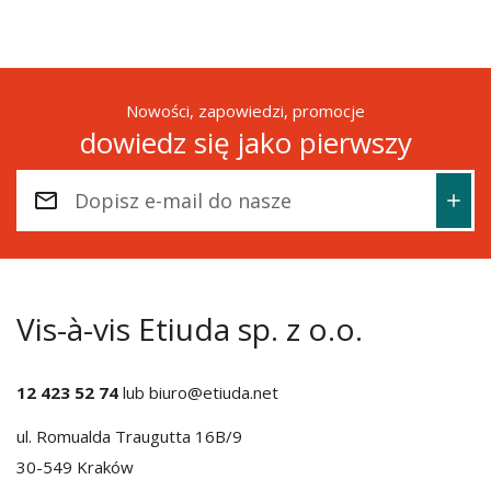
Nowości, zapowiedzi, promocje
dowiedz się jako pierwszy
Vis-à-vis Etiuda sp. z o.o.
12 423 52 74
lub
biuro@etiuda.net
ul. Romualda Traugutta 16B/9
30-549 Kraków