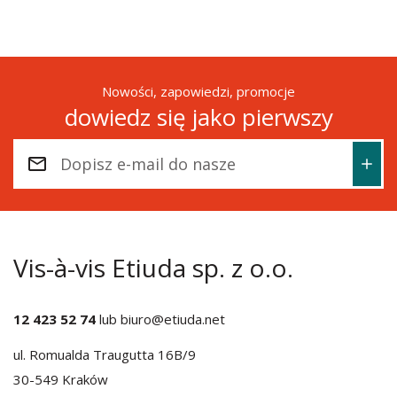
Nowości, zapowiedzi, promocje
dowiedz się jako pierwszy
Vis-à-vis Etiuda sp. z o.o.
12 423 52 74
lub
biuro@etiuda.net
ul. Romualda Traugutta 16B/9
30-549 Kraków