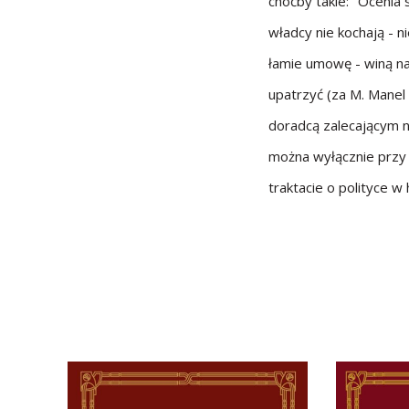
choćby takie: "Ocenia
władcy nie kochają - n
łamie umowę - winą na
upatrzyć (za M. Manel 
doradcą zalecającym n
można wyłącznie przy 
traktacie o polityce w h