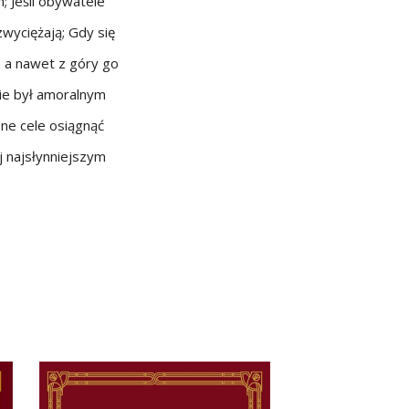
; Jeśli obywatele
zwyciężają; Gdy się
, a nawet z góry go
 nie był amoralnym
one cele osiągnąć
j najsłynniejszym