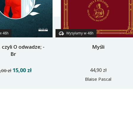
w 48h
Wysyłamy w 48h
 czyli O odwadze; -
Myśli
Br
15,00 zł
44,90 zł
,00 zł
Blaise Pascal