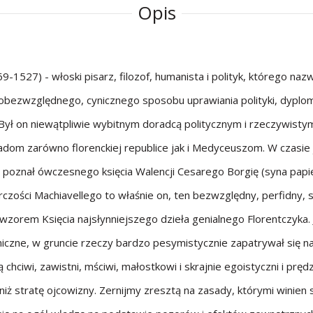
Opis
69-1527) - włoski pisarz, filozof, humanista i polityk, którego naz
ezwzględnego, cynicznego sposobu uprawiania polityki, dyploma
ył on niewątpliwie wybitnym doradcą politycznym i rzeczywistym
dom zarówno florenckiej republice jak i Medyceuszom. W czasie 
 poznał ówczesnego księcia Walencji Cesarego Borgię (syna papie
ości Machiavellego to właśnie on, ten bezwzględny, perfidny, s
wzorem Księcia najsłynniejszego dzieła genialnego Florentczyka. 
niczne, w gruncie rzeczy bardzo pesymistycznie zapatrywał się n
są chciwi, zawistni, mściwi, małostkowi i skrajnie egoistyczni i prę
niż stratę ojcowizny. Zernijmy zresztą na zasady, którymi winien 