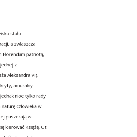
wisko stało
cji, a zwlaszcza
 Florenckim patriotą,
jednej z
ża Aleksandra VI).
kryty, amoralny
Jednak nioe tylko rady
a naturę czlowieka w
dzej puszczają w
się kierować Książę. Ot