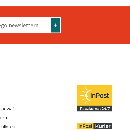
kupować
hurtu
ibliotek