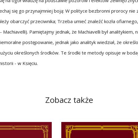
 się na ogół władzę na podstawie pozorów i efektów zewnętrznych
iechaj się go przynajmniej boją: W polityce bezbronni prorocy nie 
leży obarczyć przeciwnika; Trzeba umieć znaleźć kozła ofiarnego
- Machiavelli). Pamiętajmy jednak, że Machiavelli był analitykiem,
iemoralne postępowanie, jednak jako analityk wiedział, że określ
użyciu określonych środków. Te środki te metody opisuje w boda
istorii - w Księciu.
Zobacz także