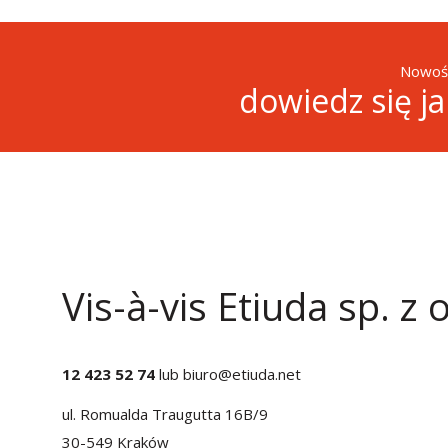
Nowośc
dowiedz się j
Vis-à-vis Etiuda sp. z o
12 423 52 74
lub
biuro@etiuda.net
ul. Romualda Traugutta 16B/9
30-549 Kraków