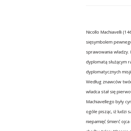
Nicollo Machiavelli (14
sięsymbolem pewnegob
sprawowania władzy. B
dyplomatą służącym ra
dyplomatycznych misji
Według znawców twórcz
władca stał się pierwo
Machiavellego były cy
ogóle pisząc, iż ludzi 
niepamięć śmierć ojca 