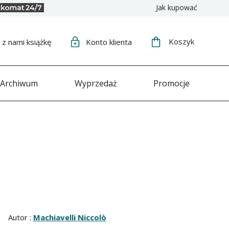
Jak kupować
Koszyk
j
z nami książkę
Konto
klienta
Archiwum
Wyprzedaż
Promocje
Autor :
Machiavelli Niccolò