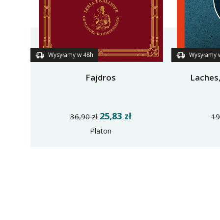
Wysyłamy w 48h
Wysyłamy 
Fajdros
Laches,
25,83 zł
36,90 zł
19
Platon