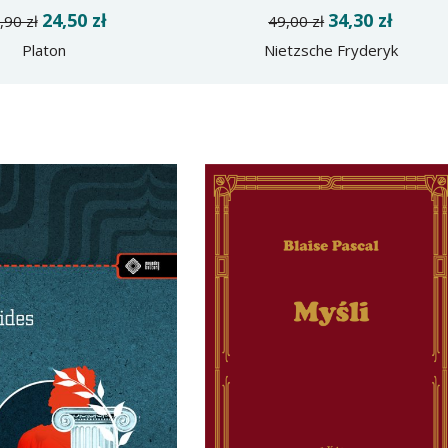
24,50 zł
34,30 zł
,90 zł
49,00 zł
Platon
Nietzsche Fryderyk