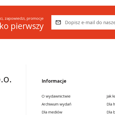
i, zapowiedzi, promocje
ako pierwszy
.o.
Informacje
O wydawnictwie
Jak 
Archiwum wydań
Dla 
Dla mediów
Dla b