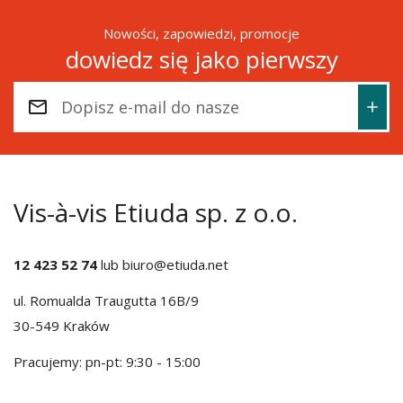
Nowości, zapowiedzi, promocje
dowiedz się jako pierwszy
Vis-à-vis Etiuda sp. z o.o.
12 423 52 74
lub
biuro@etiuda.net
ul. Romualda Traugutta 16B/9
30-549 Kraków
Pracujemy: pn-pt: 9:30 - 15:00