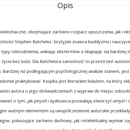
Opis
wieloznaczne, obejmujące zarówno rozpacz opuszczenia, jak i eks
otności Stephen Batchelor, brytyjski znawca buddyzmu i nauczyci
 typy odosobnienia, unikając ekstermów a skupiając się bardziej n
 życia bez ludzi. Dla Batchelora samotność to przestrzeń autonom
cji. Bardziej niż podlegającym psychologicznej analizie stanem, jes
adomie praktykować. Książka jest literackim kolażem, na który skł
ieści autora o jego doświadczeniach z wypraw do miejsc odosobni
 nawet o tym, jak peyotl i ayahuasca pozwalają otworzyć umysł i c
ugim ważnym elementem są uwspółcześnione autorskie przekłady 
igne, pokazujące zarówno duchowy, jak i intelektualny wymiar zag