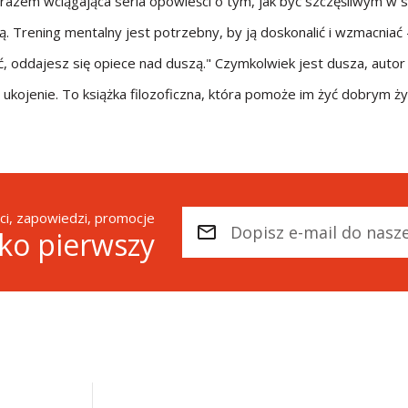
zarazem wciągająca seria opowieści o tym, jak być szczęśliwym w 
. Trening mentalny jest potrzebny, by ją doskonalić i wzmacniać -
, oddajesz się opiece nad duszą." Czymkolwiek jest dusza, autor
ukojenie. To książka filozoficzna, która pomoże im żyć dobrym ży
i, zapowiedzi, promocje
ako pierwszy