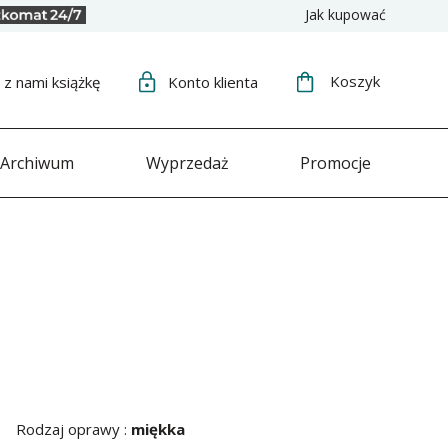
Jak kupować
Koszyk
j
z nami książkę
Konto
klienta
Archiwum
Wyprzedaż
Promocje
Rodzaj oprawy :
miękka