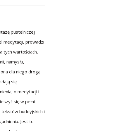
tazę pustelniczej
el medytacji, prowadzi
a tych wartościach,
ii, namysłu,
t ona dla niego drogą
adają się
enia, o medytacji i
ieszyć się w pełni
tekstów buddyjskich i
adnienia. Jest to