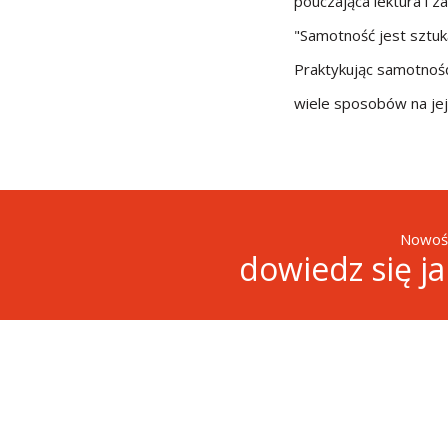
pouczająca lektura i 
"Samotność jest sztuką
Praktykując samotność
wiele sposobów na jej 
Nowośc
dowiedz się j