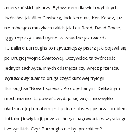
amerykańskich pisarzy. Był wzorem dla wielu wybitnych
twórców, jak Allen Ginsberg, Jack Kerouac, Ken Kesey, już
nie mówiąc o muzykach takich jak Lou Reed, David Bowie,
Iggy Pop czy David Byrne. W zasadzie jak twierdzi
J.G.Ballard Burroughs to najważniejszy pisarz jaki pojawił się
po Drugiej Wojnie Światowej. Oczywiście ta twórczość
jednych zachwyca, innych odstręcza czy wręcz przeraża.
Wybuchowy bilet
to druga część kultowej trylogii
Burroughsa “Nova Express”. Po odjechanym “Delikatnym
mechanizmie” ta powieśc wydaje się wręcz niezwykle
uładzona. Jej tematem jest jedna z obsesji pisarza: problem
tottalnej inwigilacji, powszechnego nagrywania wszystkiego
i wszystkich. Czyż Burroughs nie był prorokiem?