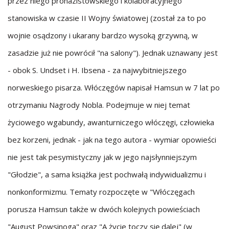
przez niego pronazistowskiego i kolaboracyjnego
stanowiska w czasie II Wojny światowej (został za to po
wojnie osądzony i ukarany bardzo wysoką grzywną, w
zasadzie już nie powrócił "na salony"). Jednak uznawany jest
- obok S. Undset i H. Ibsena - za najwybitniejszego
norweskiego pisarza. Włóczęgów napisał Hamsun w 7 lat po
otrzymaniu Nagrody Nobla. Podejmuje w niej temat
życiowego wgabundy, awanturniczego włóczęgi, człowieka
bez korzeni, jednak - jak na tego autora - wymiar opowieści
nie jest tak pesymistyczny jak w jego najsłynniejszym
"Głodzie", a sama książka jest pochwałą indywidualizmu i
nonkonformizmu. Tematy rozpoczęte w "Włóczęgach
porusza Hamsun także w dwóch kolejnych powieściach
"August Powsinoga" oraz "A życie toczy się dalej" (w