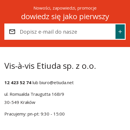
Nowości, zapowiedzi, promocje
dowiedz się jako pierwszy
Vis-à-vis Etiuda sp. z o.o.
12 423 52 74
lub
biuro@etiuda.net
ul. Romualda Traugutta 16B/9
30-549 Kraków
Pracujemy: pn-pt: 9:30 - 15:00