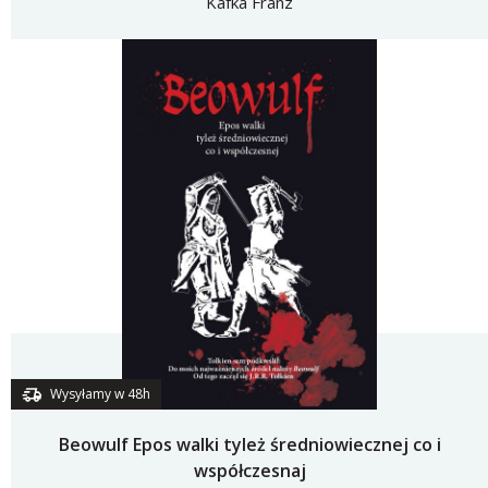
Kafka Franz
Wysyłamy w 48h
Beowulf Epos walki tyleż średniowiecznej co i
współczesnaj