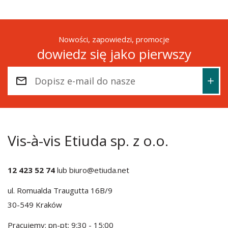
Nowości, zapowiedzi, promocje
dowiedz się jako pierwszy
Vis-à-vis Etiuda sp. z o.o.
12 423 52 74
lub
biuro@etiuda.net
ul. Romualda Traugutta 16B/9
30-549 Kraków
Pracujemy: pn-pt: 9:30 - 15:00