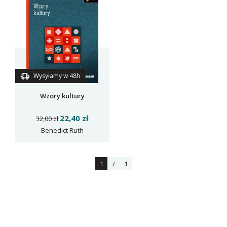
Wysyłamy w 48h
Wzory kultury
22,40 zł
32,00 zł
Benedict Ruth
1
/
1