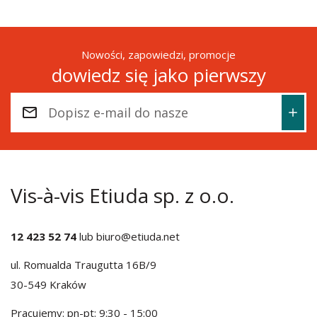
Nowości, zapowiedzi, promocje
dowiedz się jako pierwszy
Vis-à-vis Etiuda sp. z o.o.
12 423 52 74
lub
biuro@etiuda.net
ul. Romualda Traugutta 16B/9
30-549 Kraków
Pracujemy: pn-pt: 9:30 - 15:00