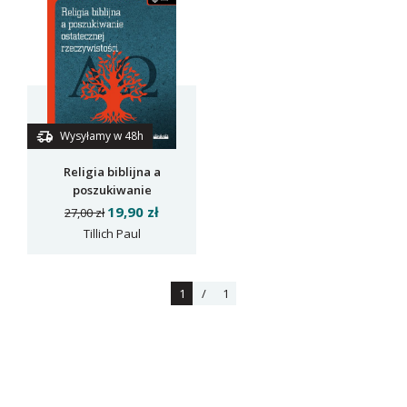
Wysyłamy w 48h
Religia biblijna a
poszukiwanie
ostatecznej
19,90 zł
27,00 zł
rzeczywistości
Tillich Paul
1
/
1