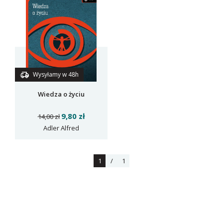
Wysyłamy w 48h
Wiedza o życiu
9,80 zł
14,00 zł
Adler Alfred
1
/
1