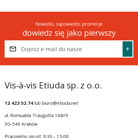
Nowości, zapowiedzi, promocje
dowiedz się jako pierwszy
Vis-à-vis Etiuda sp. z o.o.
12 423 52 74
lub
biuro@etiuda.net
ul. Romualda Traugutta 16B/9
30-549 Kraków
Pracujemy: pn-pt: 9:30 - 15:00