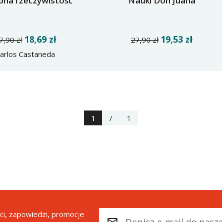
bna rzeczywistość
Nauki Don Juana
18,69 zł
19,53 zł
7,90 zł
27,90 zł
arlos Castaneda
1
/
1
i, zapowiedzi, promocje