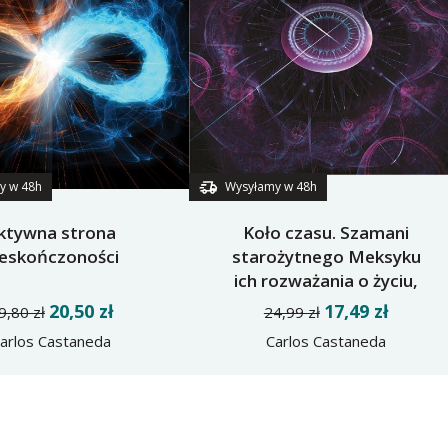
y w 48h
Wysyłamy w 48h
ktywna strona
Koło czasu. Szamani
ieskończoności
starożytnego Meksyku
ich rozważania o życiu,
śmierci i wszechświecie
20,50 zł
17,49 zł
9,80 zł
24,99 zł
arlos Castaneda
Carlos Castaneda