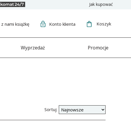
Jak kupować
Koszyk
j
z nami książkę
Konto
klienta
Wyprzedaż
Promocje
Sortuj: