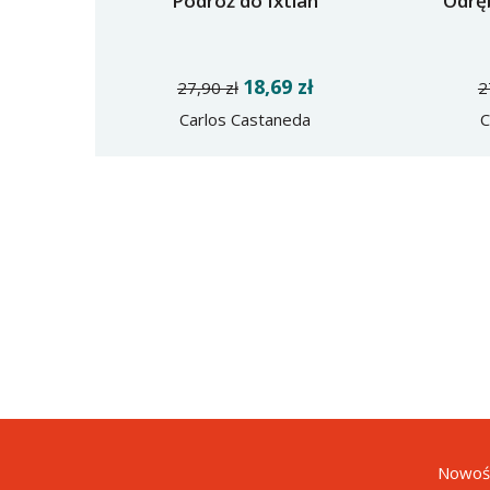
Podróż do Ixtlan
Odrę
18,69 zł
27,90 zł
2
Carlos Castaneda
C
Nowośc