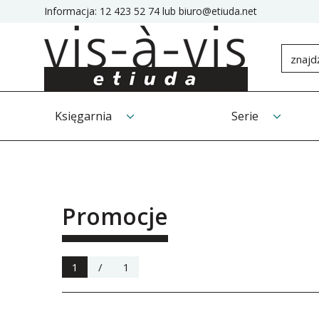
Informacja:
12 423 52 74
lub
biuro@etiuda.net
Księgarnia
Serie
Promocje
1
/
1