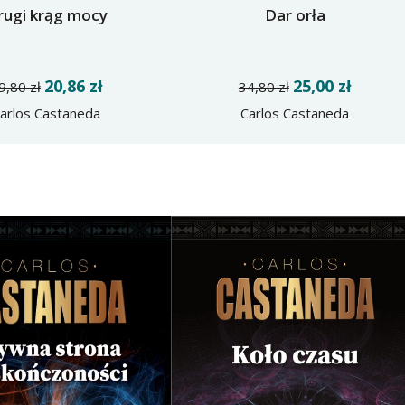
rugi krąg mocy
Dar orła
20,86 zł
25,00 zł
9,80 zł
34,80 zł
arlos Castaneda
Carlos Castaneda