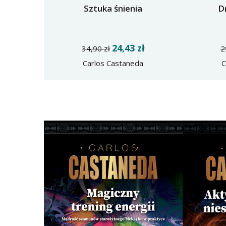
Sztuka śnienia
D
24,43 zł
34,90 zł
2
Carlos Castaneda
C