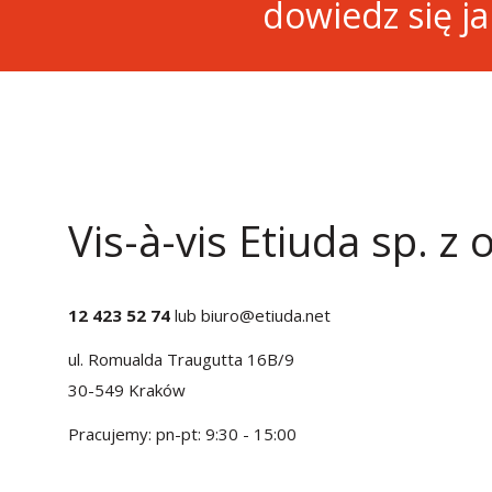
dowiedz się j
Vis-à-vis Etiuda sp. z o
12 423 52 74
lub
biuro@etiuda.net
ul. Romualda Traugutta 16B/9
30-549 Kraków
Pracujemy: pn-pt: 9:30 - 15:00