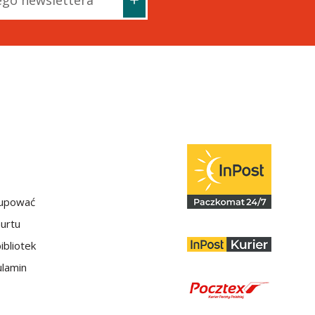
kupować
hurtu
ibliotek
lamin