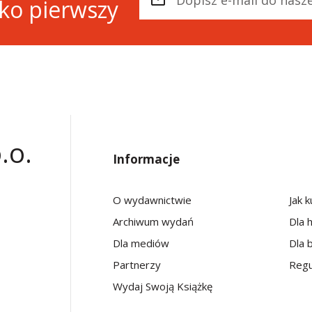
ako pierwszy
.o.
Informacje
O wydawnictwie
Jak 
Archiwum wydań
Dla 
Dla mediów
Dla b
Partnerzy
Regu
Wydaj Swoją Książkę