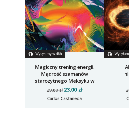
Wysyłamy w 48h
Wysyłam
Magiczny trening energii.
A
Mądrość szamanów
n
starożytnego Meksyku w
praktyce
23,00 zł
29,80 zł
2
Carlos Castaneda
C