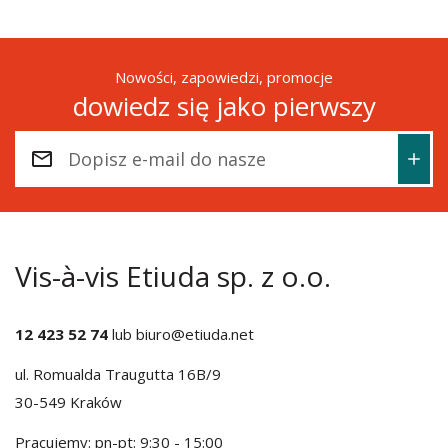
Nowości, zapowiedzi, promocje
dowiedz się jako pierwszy
Vis-à-vis Etiuda sp. z o.o.
12 423 52 74
lub
biuro@etiuda.net
ul. Romualda Traugutta 16B/9
30-549 Kraków
Pracujemy: pn-pt: 9:30 - 15:00