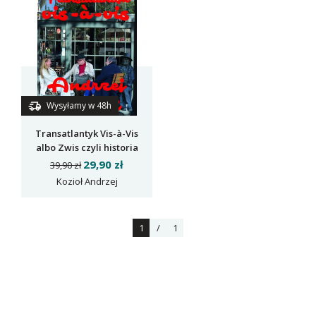
Wysyłamy w 48h
Transatlantyk Vis-à-Vis
albo Zwis czyli historia
krakowska
29,90 zł
39,90 zł
Kozioł Andrzej
1
/
1