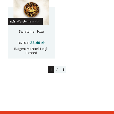
Wysyłamy w 48h
Świątynia i loża
23,40 zł
36,00 zł
Baigent Michael, Leigh
Richard
1
/
1