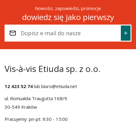
Nowości, zapowiedzi, promocje
dowiedz się jako pierwszy
Vis-à-vis Etiuda sp. z o.o.
12 423 52 74
lub
biuro@etiuda.net
ul. Romualda Traugutta 16B/9
30-549 Kraków
Pracujemy: pn-pt: 9:30 - 15:00