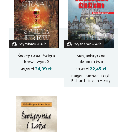
Wysyłamy w 48h
Wysyłamy w 48h
Święty Graal Święta
Mesjanistyczne
krew - wyd. 2
dziedzictwo
34,99 zł
22,45 zł
49,99 zł
44,90 zł
Baigent Michael, Leigh
Richard, Lincoln Henry