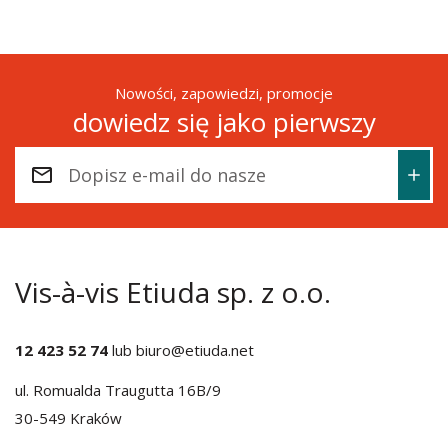
Nowości, zapowiedzi, promocje
dowiedz się jako pierwszy
Vis-à-vis Etiuda sp. z o.o.
12 423 52 74
lub
biuro@etiuda.net
ul. Romualda Traugutta 16B/9
30-549 Kraków