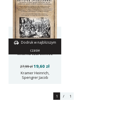
Dodruk w najbliższym
czasie
Młot na czarownice
19,60 zł
27,99 zł
Kramer Heinrich,
Spengrer Jacob
1
/
1