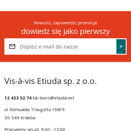
Nowości, zapowiedzi, promocje
dowiedz się jako pierwszy
Vis-à-vis Etiuda sp. z o.o.
12 423 52 74
lub
biuro@etiuda.net
ul. Romualda Traugutta 16B/9
30-549 Kraków
Pracujemy: pn-pt: 9:30 - 15:00