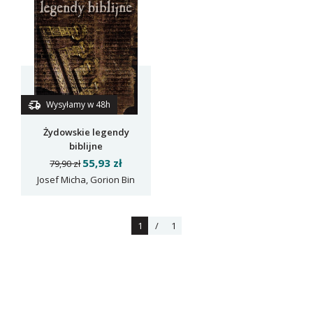
Wysyłamy w 48h
Żydowskie legendy
biblijne
55,93 zł
79,90 zł
Josef Micha, Gorion Bin
1
/
1