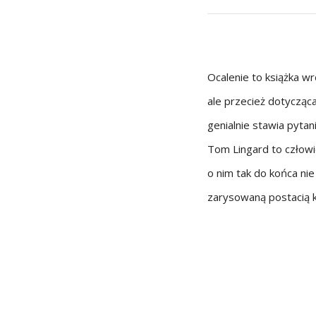
Ocalenie to książka w
ale przecież dotycząc
genialnie stawia pytan
Tom Lingard to człowi
o nim tak do końca ni
zarysowaną postacią k