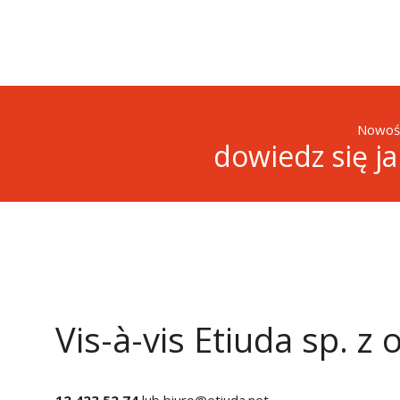
Nowośc
dowiedz się j
Vis-à-vis Etiuda sp. z o