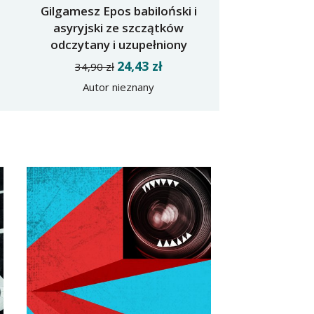
Gilgamesz Epos babiloński i
asyryjski ze szczątków
odczytany i uzupełniony
także pieśniami
24,43 zł
34,90 zł
szumerskimi przez Roberta
Autor nieznany
Stillera