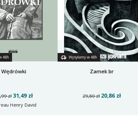
w 48h
Wysyłamy w 48h
Wędrówki
Zamek br
31,49 zł
20,86 zł
,99 zł
29,80 zł
reau Henry David