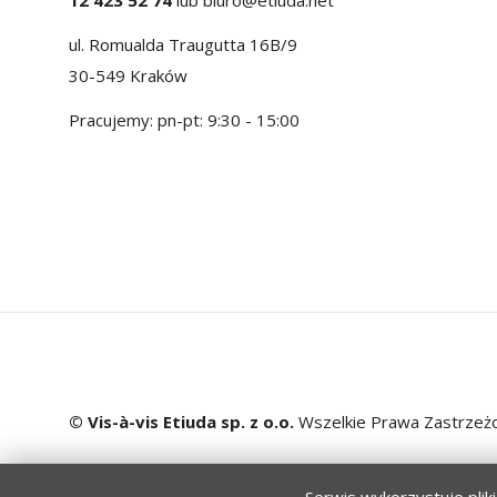
12 423 52 74
lub
biuro@etiuda.net
ul. Romualda Traugutta 16B/9
30-549 Kraków
Pracujemy: pn-pt: 9:30 - 15:00
© Vis-à-vis Etiuda sp. z o.o.
Wszelkie Prawa Zastrzeż