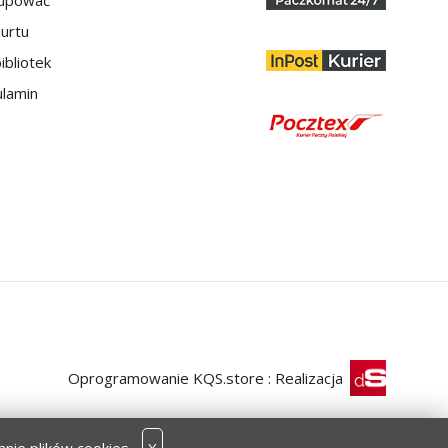
kupować
hurtu
ibliotek
lamin
Oprogramowanie KQS.store
:
Realizacja