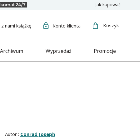
Jak kupować
Koszyk
j
z nami książkę
Konto
klienta
Archiwum
Wyprzedaż
Promocje
Autor :
Conrad Joseph