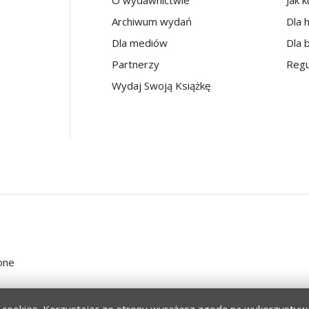
O wydawnictwie
Jak 
Archiwum wydań
Dla 
Dla mediów
Dla b
Partnerzy
Regu
Wydaj Swoją Książkę
one