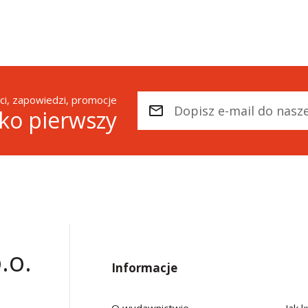
i, zapowiedzi, promocje
ako pierwszy
.o.
Informacje