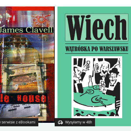
 serwisie z eBookami
Wysyłamy w 48h