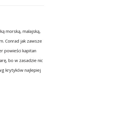
yką morską, malajską,
em. Conrad jak zawsze
er powieści kapitan
rę, bo w zasadzie nic
wg krytyków najlepiej