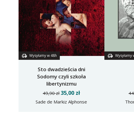
Wysyłamy w 48h
Wysyłamy 
Sto dwadzieścia dni
Sodomy czyli szkoła
libertynizmu
35,00 zł
49,90 zł
44
Sade de Markiz Alphonse
Tho