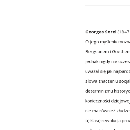
Georges Sorel
(1847-
O jego myśleniu można
Bergsonem i Goethem. Z
jednak nigdy nie ucze
uważał się jak najbar
słowa znaczeniu socja
determinizmu historycz
konieczności dziejowe
nie ma również złudze
tę klasę rewolucja pro