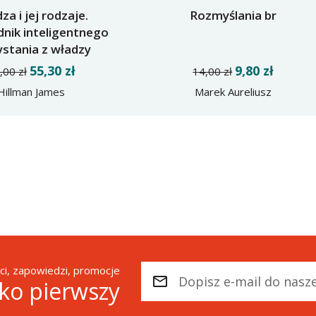
za i jej rodzaje.
Rozmyślania br
nik inteligentnego
ystania z władzy
55,30 zł
9,80 zł
,00 zł
14,00 zł
Hillman James
Marek Aureliusz
i, zapowiedzi, promocje
ako pierwszy