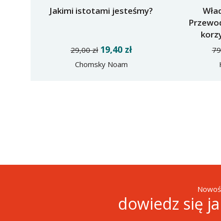
Jakimi istotami jesteśmy?
Wład
Przewod
korz
19,40 zł
29,00 zł
79
Chomsky Noam
Nowośc
dowiedz się j