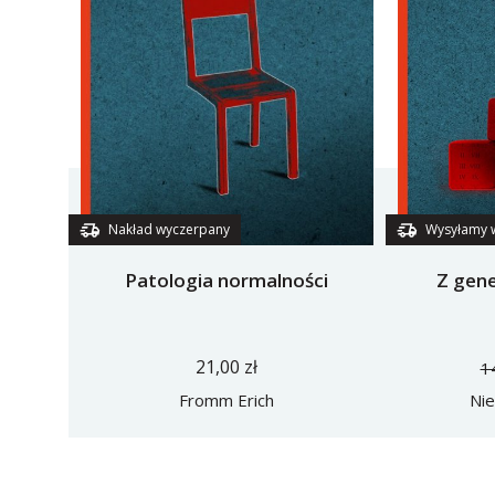
Nakład wyczerpany
Wysyłamy 
Patologia normalności
Z gene
21,00 zł
1
Fromm Erich
Nie