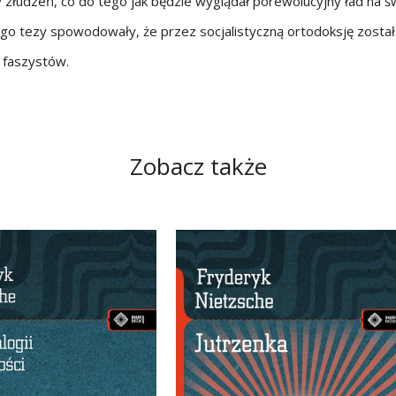
 złudzeń, co do tego jak będzie wyglądał porewolucyjny ład na św
o tezy spowodowały, że przez socjalistyczną ortodoksję został z
 faszystów.
Zobacz także