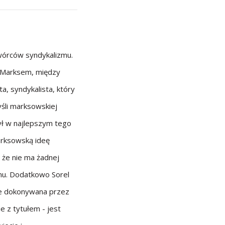
twórców syndykalizmu.
a Marksem, między
a, syndykalista, który
śli marksowskiej
ył w najlepszym tego
arksowską ideę
 że nie ma żadnej
mu. Dodatkowo Sorel
 że dokonywana przez
e z tytułem - jest