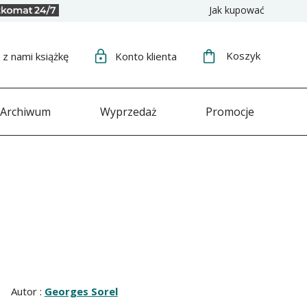
Jak kupować
Koszyk
j
z nami książkę
Konto
klienta
Archiwum
Wyprzedaż
Promocje
Autor :
Georges Sorel