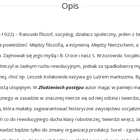
Opis
1922) – francuski filozof, socjolog, działacz społeczny, jeden z 
 powiedzieć. Między filozofią, a inżynierią. Między Nietzschem, 
ajmowali się jego myślą i B. Croce i nasz S. Brzozowski. Socjalist
stniczył w żadnym ruchu rewolucyjnym, jednak za spadkobiercę my
dziej, choć np. Leszek Kołakowski nazywa go Lutrem marksizmu. B
listą utopijnym. W
Złudzeniach postępu
autor mając w pamięci m
nego w zasadzie w znacznej mierze się od niej odcina i twierdzi,
j, która miałaby zagwarantować historyczne zwycięstwo socjaliz
ń co do rewolucyjnego ducha klasy robotniczej, twierdzi wręcz,
wadzić będzie tylko do zmiany organizacji produkcji. Sorel - zgodni