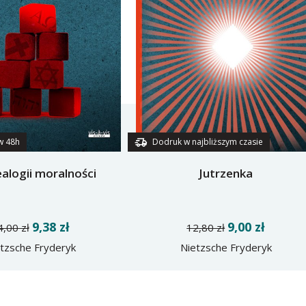
w 48h
Dodruk w najbliższym czasie
alogii moralności
Jutrzenka
9,38 zł
9,00 zł
4,00 zł
12,80 zł
tzsche Fryderyk
Nietzsche Fryderyk