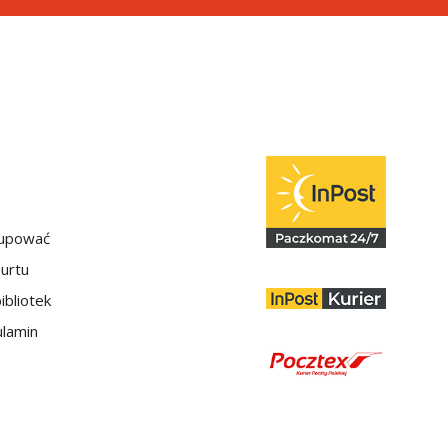
kupować
hurtu
ibliotek
lamin