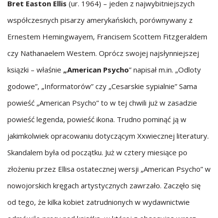
Bret Easton Ellis
(ur. 1964) – jeden z najwybitniejszych
współczesnych pisarzy amerykańskich, porównywany z
Ernestem Hemingwayem, Francisem Scottem Fitzgeraldem
czy Nathanaelem Westem. Oprócz swojej najsłynniejszej
ksiązki – właśnie
„American Psycho
” napisał m.in. „Odloty
godowe”, „Informatorów” czy „Cesarskie sypialnie” Sama
powieść „American Psycho” to w tej chwili już w zasadzie
powieść legenda, powieść ikona. Trudno pominąć ją w
jakimkolwiek opracowaniu dotyczącym Xxwiecznej literatury.
Skandalem była od początku. Już w cztery miesiące po
złożeniu przez Ellisa ostatecznej wersji „American Psycho” w
nowojorskich kręgach artystycznych zawrzało. Zaczęło się
od tego, że kilka kobiet zatrudnionych w wydawnictwie