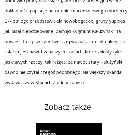
odmówiło pracy nad książką, w której z obsesyjną wręcz
dokładnością opisuje autor dnie i nocemasowego mordercy,
27-letniego przedstawiciela nowobogackiej grupy yuppies.
Jak pisał nieodżałowanej pamięci Zygmunt Kałużyński "ta
powieśc to są szczyty twórczej wolności intelektualnej. Ta
książka jest nawet w naszych czasach, które zniosły tyle
jaskrawych rzeczy, tak rażąca, że nawet stary Kałużyński
dawno nie czytał czegoś podobnego. Największy skandal
wydawniczy w Stanach Zjednoczonych"
Zobacz także