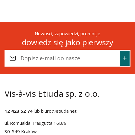
Nowości, zapowiedzi, promocje
dowiedz się jako pierwszy
Vis-à-vis Etiuda sp. z o.o.
12 423 52 74
lub
biuro@etiuda.net
ul. Romualda Traugutta 16B/9
30-549 Kraków