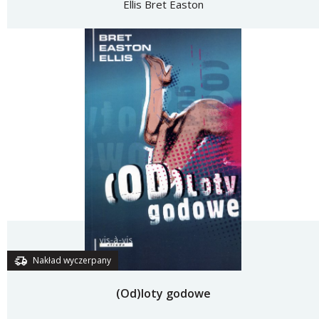
Ellis Bret Easton
Nakład wyczerpany
(Od)loty godowe