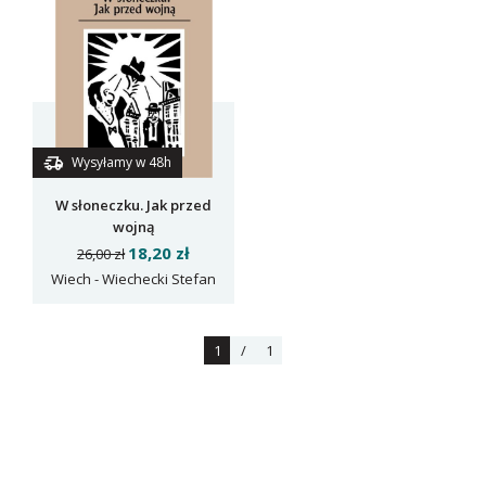
Wysyłamy w 48h
W słoneczku. Jak przed
wojną
18,20 zł
26,00 zł
Wiech - Wiechecki Stefan
1
/
1