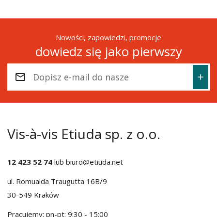
Nowości, zapowiedzi, promocje
dowiedz się jako pierwszy
Vis-à-vis Etiuda sp. z o.o.
12 423 52 74
lub
biuro@etiuda.net
ul. Romualda Traugutta 16B/9
30-549 Kraków
Pracujemy: pn-pt: 9:30 - 15:00