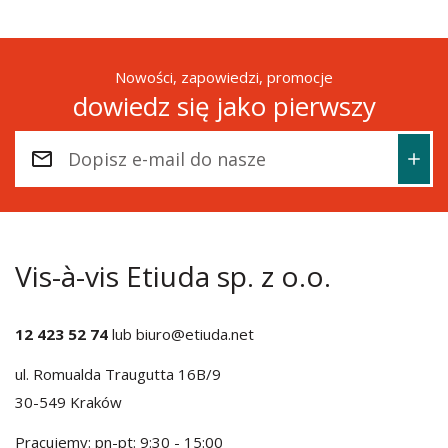
Nowości, zapowiedzi, promocje
dowiedz się jako pierwszy
Vis-à-vis Etiuda sp. z o.o.
12 423 52 74
lub
biuro@etiuda.net
ul. Romualda Traugutta 16B/9
30-549 Kraków
Pracujemy: pn-pt: 9:30 - 15:00