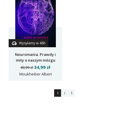
Wysyłamy w 48h
Neuromania. Prawdy i
mity o naszym mózgu
34,99 zł
49,99 zł
Moukheiber Albert
1
/
1