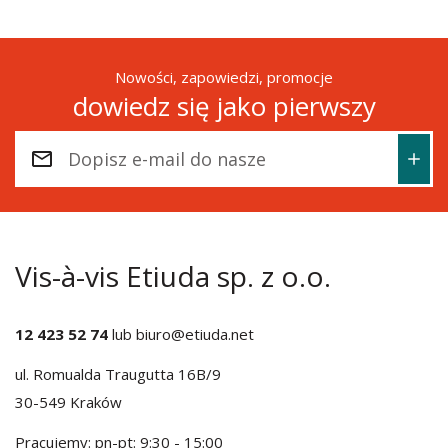
Nowości, zapowiedzi, promocje
dowiedz się jako pierwszy
Vis-à-vis Etiuda sp. z o.o.
12 423 52 74
lub
biuro@etiuda.net
ul. Romualda Traugutta 16B/9
30-549 Kraków
Pracujemy: pn-pt: 9:30 - 15:00