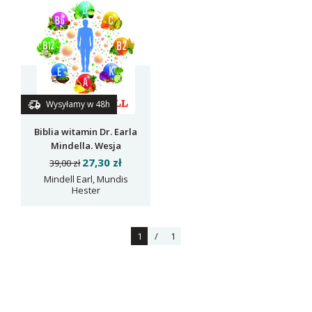
Wysyłamy w 48h
Biblia witamin Dr. Earla
Mindella. Wesja
zaktualizoana i
27,30 zł
39,00 zł
rozszerzona
Mindell Earl, Mundis
Hester
1
/
1