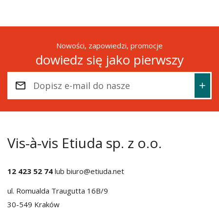
Nowości, zapowiedzi, promocje
dowiedz się jako pierwszy
Vis-à-vis Etiuda sp. z o.o.
12 423 52 74
lub
biuro@etiuda.net
ul. Romualda Traugutta 16B/9
30-549 Kraków