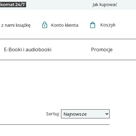
Jak kupować
Koszyk
j
z nami książkę
Konto
klienta
E-Booki i audiobooki
Promocje
Sortuj: