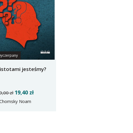
wyczerpany
 istotami jesteśmy?
19,40 zł
9,00 zł
Chomsky Noam