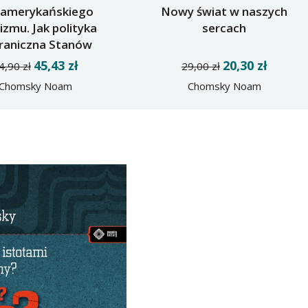
 amerykańskiego
Nowy świat w naszych
lizmu. Jak polityka
sercach
raniczna Stanów
noczonych zagraża
45,43 zł
20,30 zł
4,90 zł
29,00 zł
światu?
Chomsky Noam
Chomsky Noam