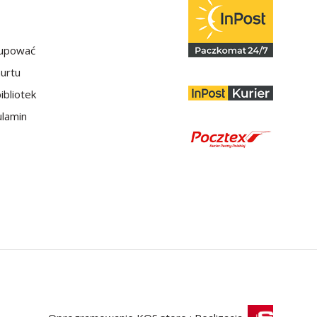
kupować
hurtu
ibliotek
lamin