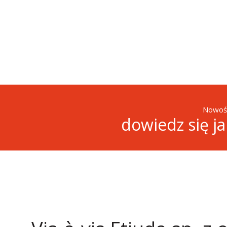
Nowośc
dowiedz się j