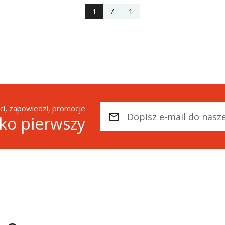
1
/
1
i, zapowiedzi, promocje
ako pierwszy