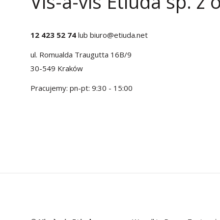
Vis-à-vis Etiuda sp. z o
12 423 52 74
lub
biuro@etiuda.net
ul. Romualda Traugutta 16B/9
30-549 Kraków
Pracujemy: pn-pt: 9:30 - 15:00