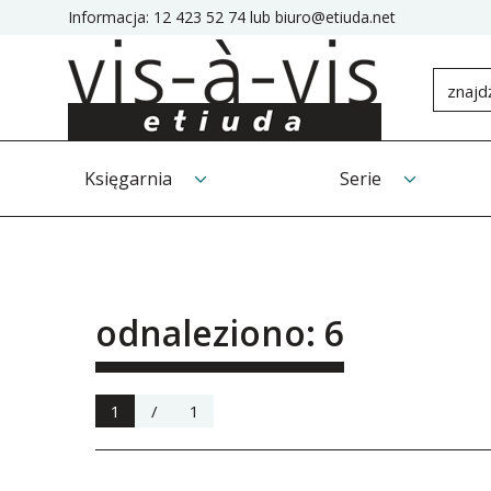
Informacja:
12 423 52 74
lub
biuro@etiuda.net
Księgarnia
Serie
odnaleziono: 6
1
/
1