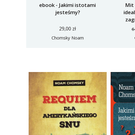
ebook - Jakimi istotami
Mit
jesteśmy?
idea
zag
Zjed
29,00 zł
6
Chomsky Noam