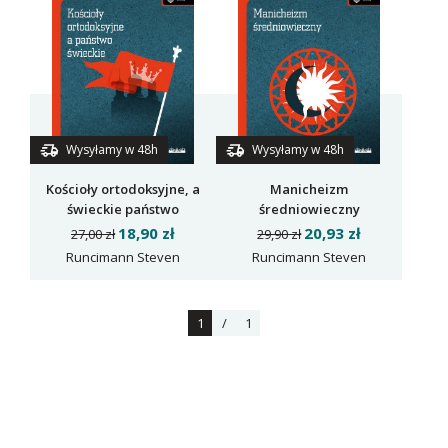
Wysyłamy w 48h
Wysyłamy w 48h
Kościoły ortodoksyjne, a
Manicheizm
świeckie państwo
średniowieczny
18,90 zł
20,93 zł
27,00 zł
29,90 zł
Runcimann Steven
Runcimann Steven
1
/
1