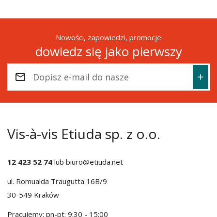
Nowości, zapowiedzi, promocje
dowiedz się jako pierwszy
Vis-à-vis Etiuda sp. z o.o.
12 423 52 74
lub
biuro@etiuda.net
ul. Romualda Traugutta 16B/9
30-549 Kraków
Pracujemy: pn-pt: 9:30 - 15:00