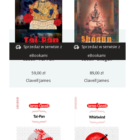
Sprzedaż w serwisie z
Sprzedaż w serwisie z
eBookami
eBookami
ebook - Tai-Pan
ebook - Shogun
59,00 zł
89,00 zł
Clavell James
Clavell James