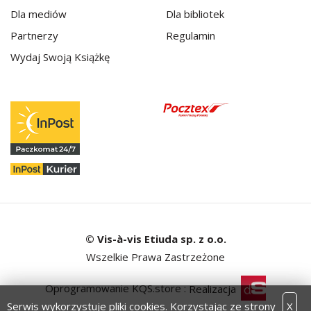
Dla mediów
Dla bibliotek
Partnerzy
Regulamin
Wydaj Swoją Książkę
© Vis-à-vis Etiuda sp. z o.o.
Wszelkie Prawa Zastrzeżone
Oprogramowanie KQS.store
:
Realizacja
Serwis wykorzystuje pliki cookies. Korzystając ze strony
X