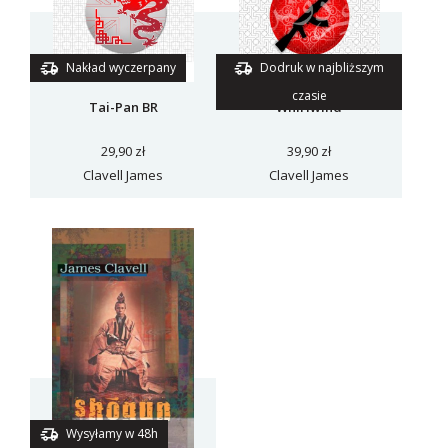
Nakład wyczerpany
Dodruk w najbliższym
czasie
Tai-Pan BR
Whirlwind
29,90 zł
39,90 zł
Clavell James
Clavell James
Wysyłamy w 48h