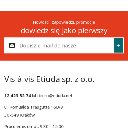
Nowości, zapowiedzi, promocje
dowiedz się jako pierwszy
Vis-à-vis Etiuda sp. z o.o.
12 423 52 74
lub
biuro@etiuda.net
ul. Romualda Traugutta 16B/9
30-549 Kraków
Pracujemy: pn-pt: 9:30 - 15:00